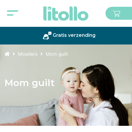
Gratis verzending
Moeders
Mom guilt
Mom guilt