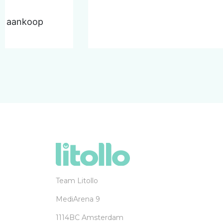
de aankoop
Team Litollo
MediArena 9
1114BC Amsterdam