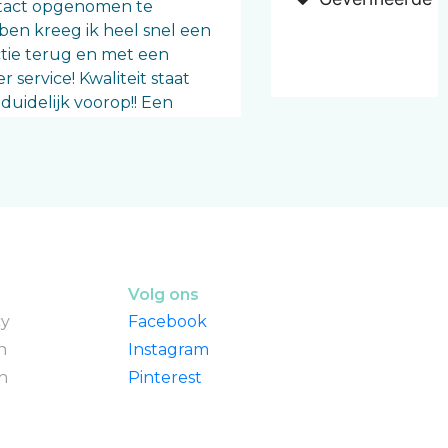
tact opgenomen te
en kreeg ik heel snel een
tie terug en met een
r service! Kwaliteit staat
 duidelijk voorop!! Een
uwe deken is onderweg en
n man kan niet wachten om
deken in gebruik te nemen
de hoop beter te kunnen
en. De deken ziet er goed
en de stof voelt fijn. En
urlijk niet te vergeten
er zwaar.
Volg ons
cy
Facebook
bera
n
Instagram
n
Pinterest