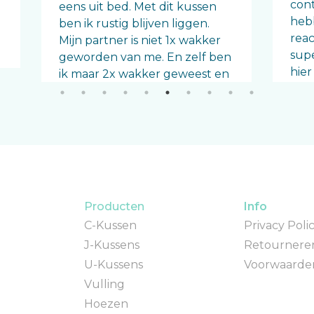
con
eens uit bed. Met dit kussen
hebb
ben ik rustig blijven liggen.
reac
Mijn partner is niet 1x wakker
supe
geworden van me. En zelf ben
hier
ik maar 2x wakker geweest en
nie
kon ik direct weer doorslapen.
mij
Terwijl ik normaal als ik geluk
de 
heb 3 uur slaap op een nacht.
in 
Dit kussen had ik jaren terug al
slap
moeten hebben.
uit 
natu
Myrthe
Producten
Info
lekk
Sint maarten
C-Kussen
Privacy Poli
Bar
J-Kussens
Retournere
U-Kussens
Voorwaarde
Vulling
Hoezen