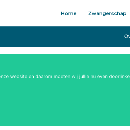
Home
Zwangerschap
is verzending
Snel bezorgd
Ov
onze website en daarom moeten wij jullie nu even doorlink