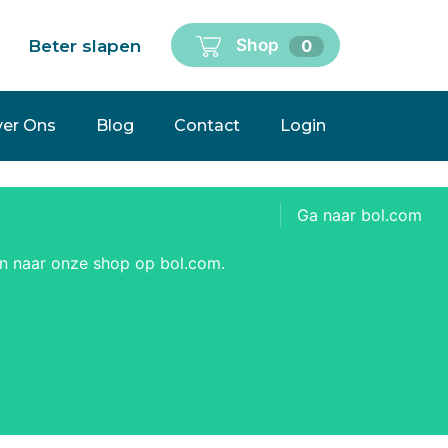
Shop
Beter slapen
0
er Ons
Blog
Contact
Login
Ga naar bol.com
en naar onze shop op bol.com.