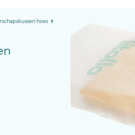
schapskussen hoes
en