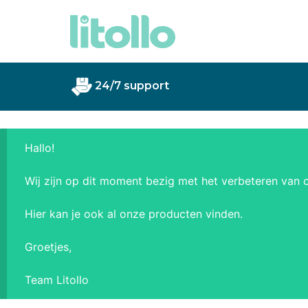
24/7 support
Grat
Hallo!
Wij zijn op dit moment bezig met het verbeteren van 
Hier kan je ook al onze producten vinden.
Groetjes,
Team Litollo