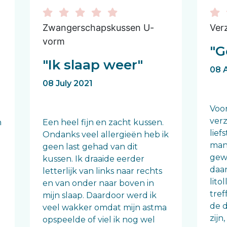
Zwangerschapskussen U-
Ver
vorm
"G
"Ik slaap weer"
08 A
08 July 2021
Voor
ver
n
Een heel fijn en zacht kussen.
lief
Ondanks veel allergieën heb ik
man
geen last gehad van dit
gewi
kussen. Ik draaide eerder
daar
letterlijk van links naar rechts
lito
en van onder naar boven in
tref
mijn slaap. Daardoor werd ik
de 
veel wakker omdat mijn astma
zijn
opspeelde of viel ik nog wel