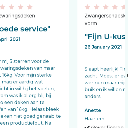
zwaringsdeken
Zwangerschapsku
vorm
oede service"
"Fijn U-kus
pril 2021
26 January 2021
 mij 5 sterren voor de
zwaringsdeken van maar
Slaapt heerlijk! Fle
st 16kg. Voor mijn sterke
zacht. Moest er ev
 mag er aardig wat
wennen maar mijn
cht in wil hij het voelen,
buik en ik willen n
om was ik al erg blij bij
anders.
llo een deken aan te
fen van 16kg. Helaas bleek
Anette
deken niet goed genaaid te
Haarlem
, een productiefout. Na
Geverifieerde 