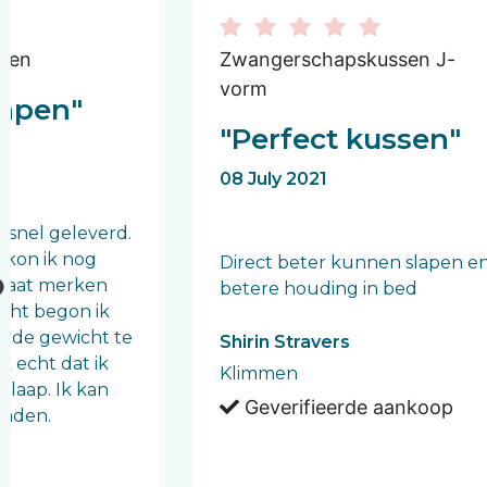
ken
Zwangerschapskussen J-
vorm
lapen"
"Perfect kussen"
08 July 2021
 snel geleverd.
 kon ik nog
Direct beter kunnen slapen e
ultaat merken
betere houding in bed
cht begon ik
arde gewicht te
Shirin Stravers
 echt dat ik
Klimmen
slaap. Ik kan
Geverifieerde aankoop
raden.