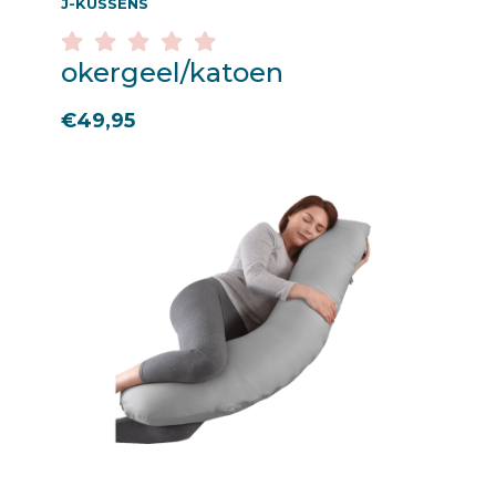
J-KUSSENS
okergeel/katoen
€
49,95