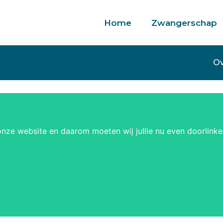
Home
Zwangerschap
 support
Gratis verzending
Ov
onze website en daarom moeten wij jullie nu even doorlink