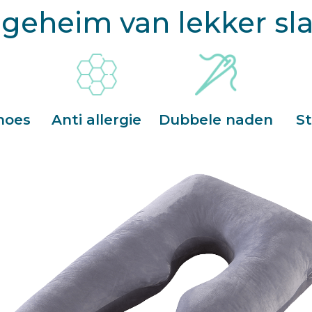
 geheim van lekker sl
hoes
Anti allergie
Dubbele naden
St