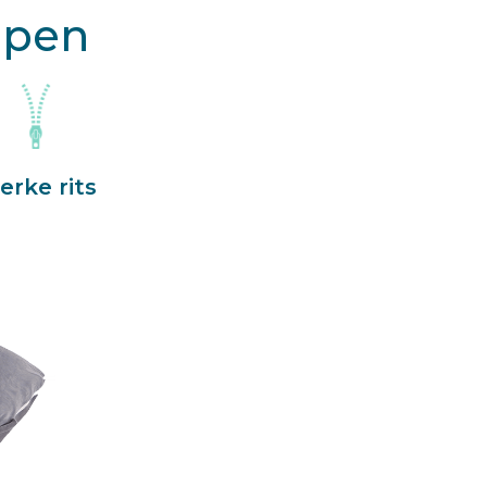
apen
erke rits