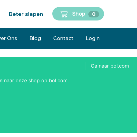
Shop
Beter slapen
0
er Ons
Snel bezorgd
Blog
Contact
Login
Ga naar bol.com
en naar onze shop op bol.com.