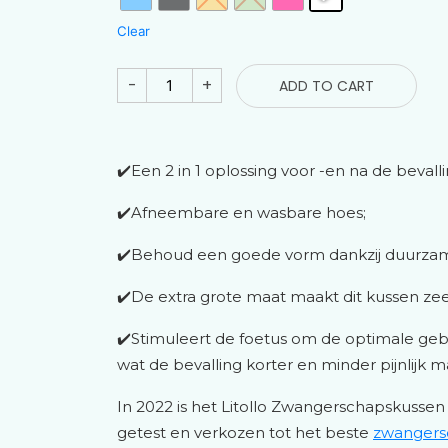
Clear
-
+
ADD TO CART
✔️Een 2 in 1 oplossing voor -en na de bevalli
✔️Afneembare en wasbare hoes;
✔️Behoud een goede vorm dankzij duurzame
✔️De extra grote maat maakt dit kussen zee
✔️Stimuleert de foetus om de optimale geb
wat de bevalling korter en minder pijnlijk m
In 2022 is het Litollo Zwangerschapskussen
getest en verkozen tot het beste
zwangers